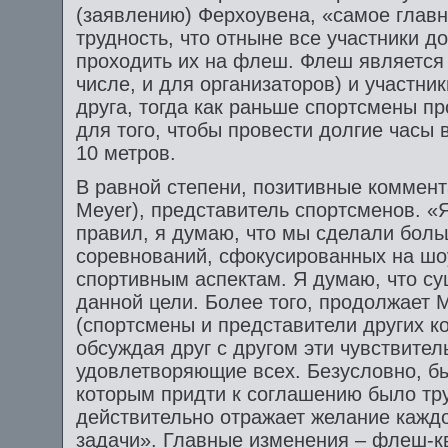
(заявлению) Ферхоувена, «самое главн
трудность, что отныне все участники 
проходить их на флеш. Флеш является
числе, и для организаторов) и участник
друга, тогда как раньше спортсмены п
для того, чтобы провести долгие часы 
10 метров.
В равной степени, позитивные коммен
Meyer), представитель спортсменов. «
правил, я думаю, что мы сделали боль
соревнований, сфокусированных на шоу
спортивным аспектам. Я думаю, что су
данной цели. Более того, продолжает М
(спортсмены и представители других к
обсуждая друг с другом эти чувствите
удовлетворяющие всех. Безусловно, б
которым придти к соглашению было тру
действительно отражает желание каждо
задачи». Главные изменения – флеш-к