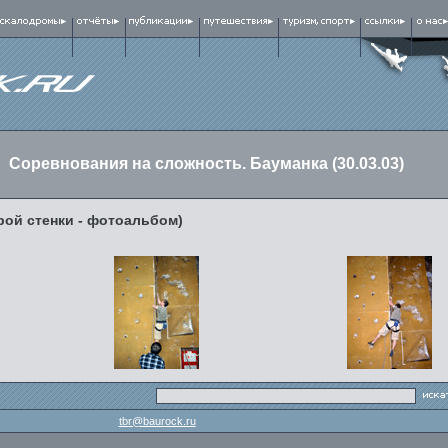
Соревнования на сложность. Бауманка (30.03.03)
рой стенки - фотоальбом)
tbr@baurock.ru