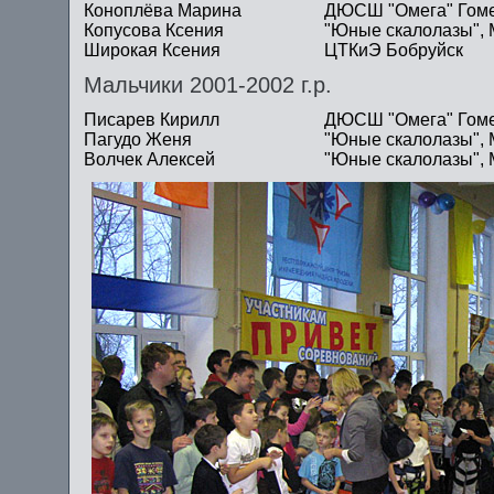
Коноплёва Марина
ДЮСШ "Омега" Гом
Копусова Ксения
"Юные скалолазы", 
Широкая Ксения
ЦТКиЭ Бобруйск
Мальчики 2001-2002 г.р.
Писарев Кирилл
ДЮСШ "Омега" Гом
Пагудо Женя
"Юные скалолазы", 
Волчек Алексей
"Юные скалолазы", 