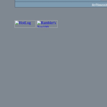
tbr@baurock